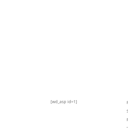
TABLA DE POSICIONES
FIXTURE
#AguanteFemenino
[wd_asp id=1]