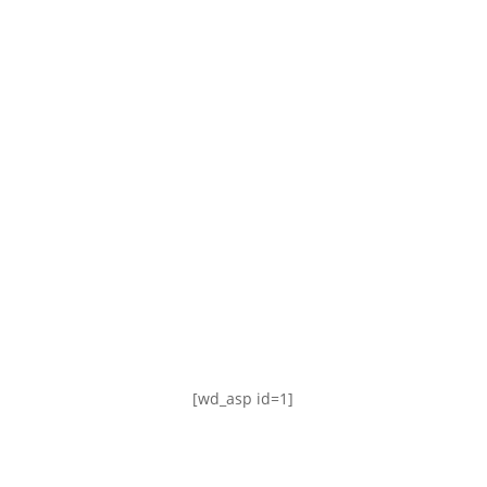
TABLA DE POSICIONES
FIXTURE
#AguanteFemenino
[wd_asp id=1]