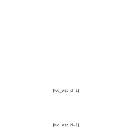
TABLA DE POSICIONES
FIXTURE
#AguanteFemenino
[wd_asp id=1]
[wd_asp id=1]