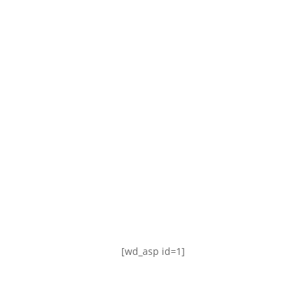
TABLA DE POSICIONES
FIXTURE
#AguanteFemenino
[wd_asp id=1]