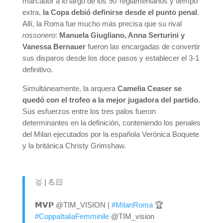
marcador a lo largo de los 90’ reglamentarios y tiempo
extra,
la Copa debió definirse desde el punto penal
.
Allí, la Roma fue mucho más precisa que su rival
rossonero
:
Manuela Giugliano, Anna Serturini y
Vanessa Bernauer
fueron las encargadas de convertir
sus disparos desde los doce pasos y establecer el 3-1
definitivo.
Simultáneamente, la arquera
Camelia Ceaser se
quedó con el trofeo a la mejor jugadora del partido.
Sus esfuerzos entre los tres palos fueron
determinantes en la definición, conteniendo los penales
del Milan ejecutados por la española Verónica Boquete
y la británica Christy Grimshaw.
🥇 | 💪🏻
𝗠𝗩𝗣 @TIM_VISION |
#MilanRoma
🏆
#CoppaItaliaFemminile
@TIM_vision