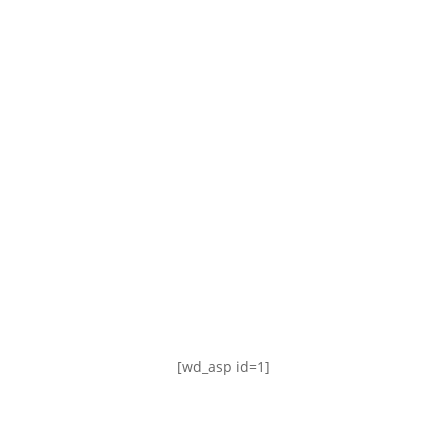
TABLA DE POSICIONES
FIXTURE
#AguanteFemenino
[wd_asp id=1]