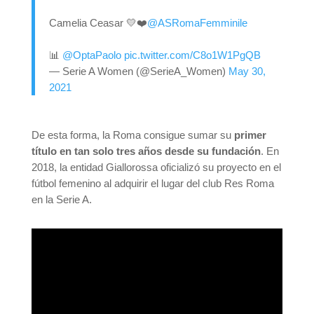
Camelia Ceasar 💛❤️
@ASRomaFemminile
📊
@OptaPaolo
pic.twitter.com/C8o1W1PgQB
— Serie A Women (@SerieA_Women)
May 30,
2021
De esta forma, la Roma consigue sumar su
primer
título en tan solo tres años desde su fundación
. En
2018, la entidad Giallorossa oficializó su proyecto en el
fútbol femenino al adquirir el lugar del club Res Roma
en la Serie A.