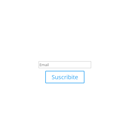
Suscribite
¡Muchas gracias por
suscrirte!
Suscribite