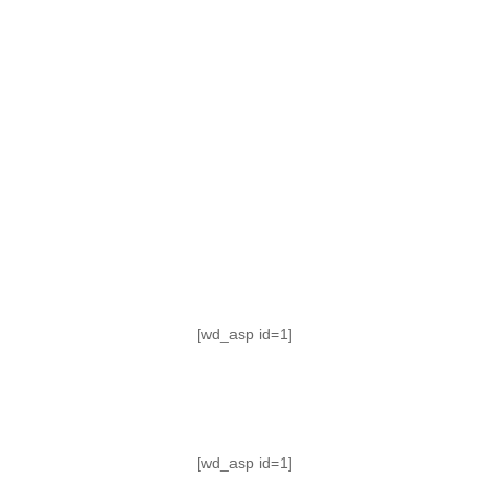
TABLA DE POSICIONES
FIXTURE
#AguanteFemenino
[wd_asp id=1]
[wd_asp id=1]