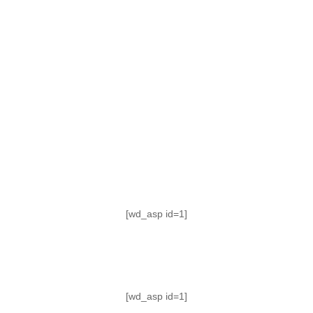
TABLA DE POSICIONES
FIXTURE
#AguanteFemenino
[wd_asp id=1]
[wd_asp id=1]