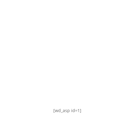
TABLA DE POSICIONES
FIXTURE
#AguanteFemenino
[wd_asp id=1]