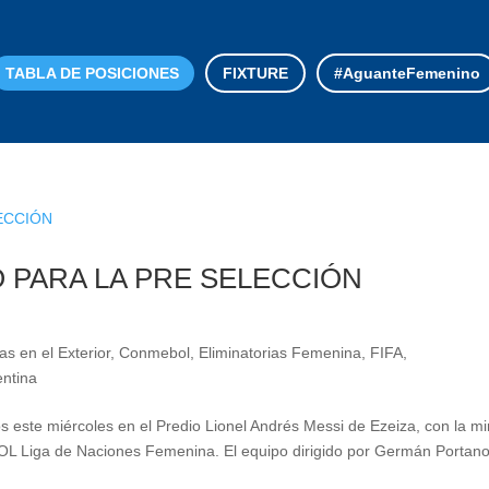
TABLA DE POSICIONES
FIXTURE
#AguanteFemenino
O PARA LA PRE SELECCIÓN
as en el Exterior
,
Conmebol
,
Eliminatorias Femenina
,
FIFA
,
entina
s este miércoles en el Predio Lionel Andrés Messi de Ezeiza, con la mi
OL Liga de Naciones Femenina. El equipo dirigido por Germán Portan