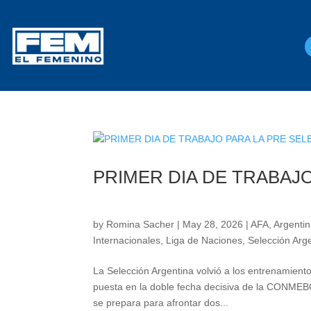
PRIMER DIA DE TRABAJ
by
Romina Sacher
|
May 28, 2026
|
AFA
,
Argentin
Internacionales
,
Liga de Naciones
,
Selección Arg
La Selección Argentina volvió a los entrenamiento
puesta en la doble fecha decisiva de la CONMEB
se prepara para afrontar dos...