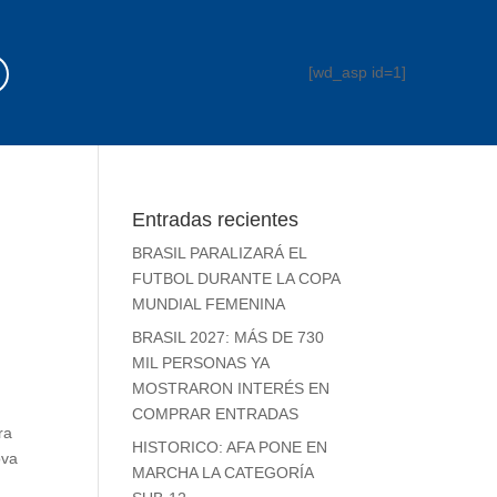
[wd_asp id=1]
Entradas recientes
BRASIL PARALIZARÁ EL
FUTBOL DURANTE LA COPA
MUNDIAL FEMENINA
BRASIL 2027: MÁS DE 730
MIL PERSONAS YA
MOSTRARON INTERÉS EN
COMPRAR ENTRADAS
ra
HISTORICO: AFA PONE EN
ova
MARCHA LA CATEGORÍA