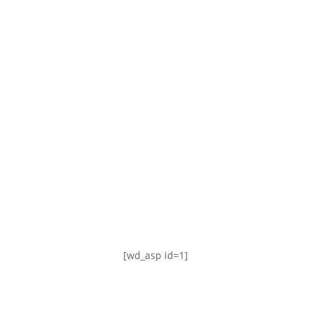
TABLA DE POSICIONES
FIXTURE
#AguanteFemenino
[wd_asp id=1]