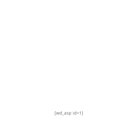
TABLA DE POSICIONES
FIXTURE
#AguanteFemenino
[wd_asp id=1]