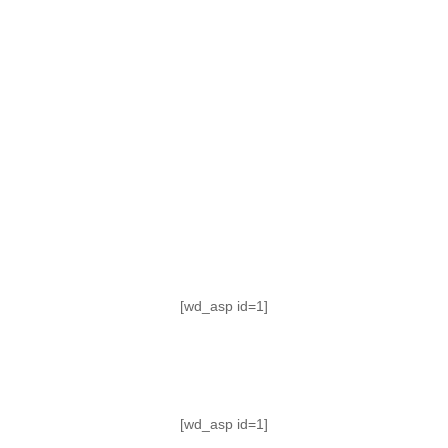
TABLA DE POSICIONES
FIXTURE
#AguanteFemenino
[wd_asp id=1]
[wd_asp id=1]