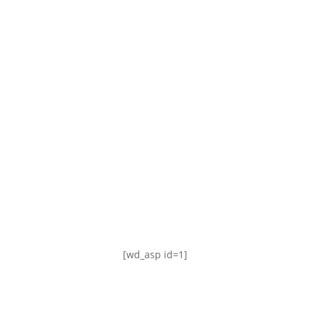
TABLA DE POSICIONES
FIXTURE
#AguanteFemenino
[wd_asp id=1]