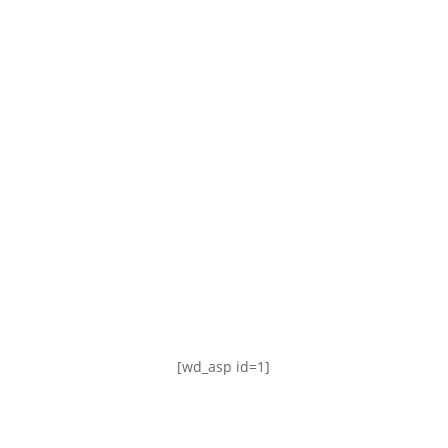
TABLA DE POSICIONES
FIXTURE
#AguanteFemenino
[wd_asp id=1]