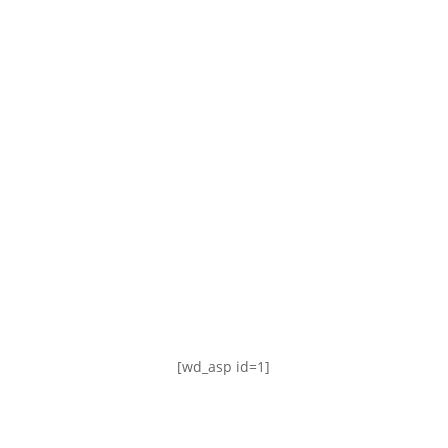
TABLA DE POSICIONES
FIXTURE
#AguanteFemenino
[wd_asp id=1]