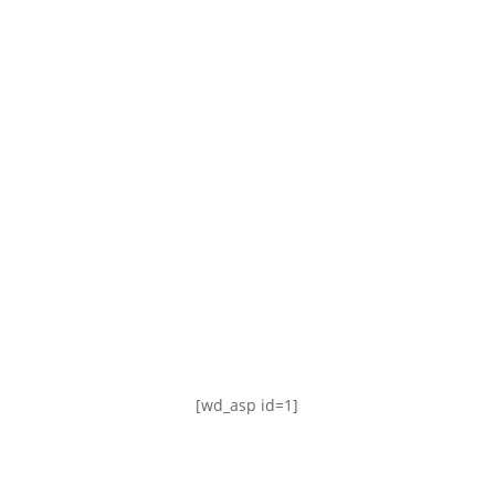
TABLA DE POSICIONES
FIXTURE
#AguanteFemenino
[wd_asp id=1]