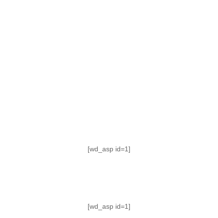
TABLA DE POSICIONES
FIXTURE
#AguanteFemenino
[wd_asp id=1]
[wd_asp id=1]