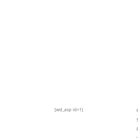
TABLA DE POSICIONES
FIXTURE
#AguanteFemenino
[wd_asp id=1]