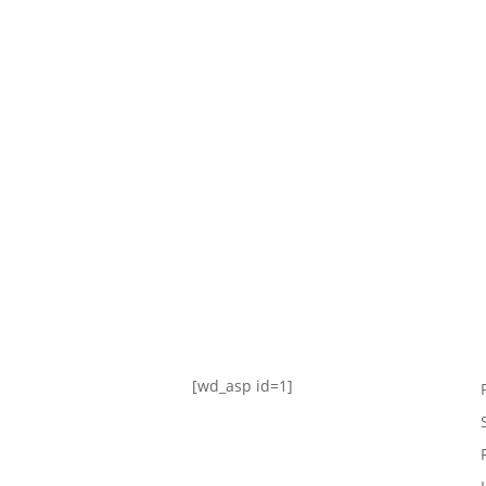
TABLA DE POSICIONES
FIXTURE
#AguanteFemenino
[wd_asp id=1]