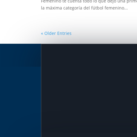
Femenino te cuenta todo lo que dejó una prime
la máxima categoría del fútbol femenino...
« Older Entries