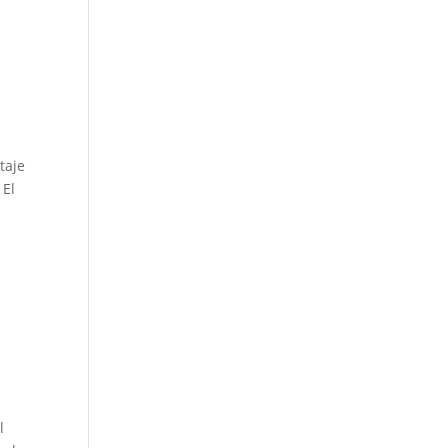
taje
 El
l