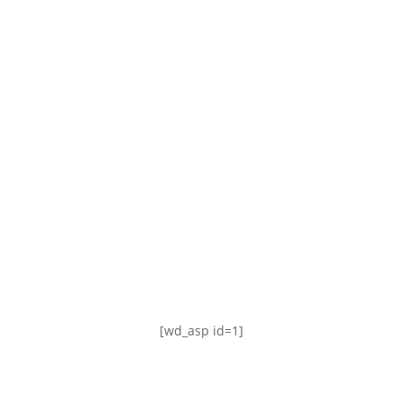
TABLA DE POSICIONES
FIXTURE
#AguanteFemenino
[wd_asp id=1]