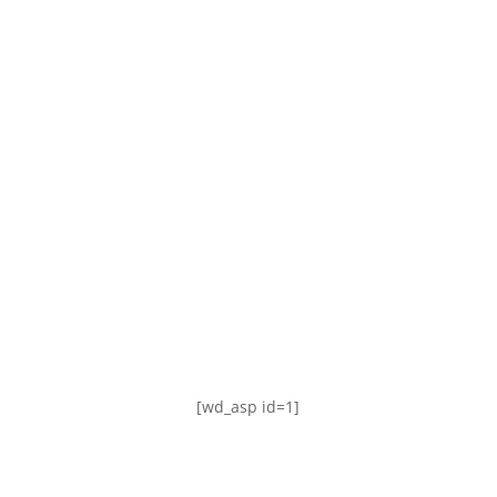
TABLA DE POSICIONES
FIXTURE
#AguanteFemenino
[wd_asp id=1]