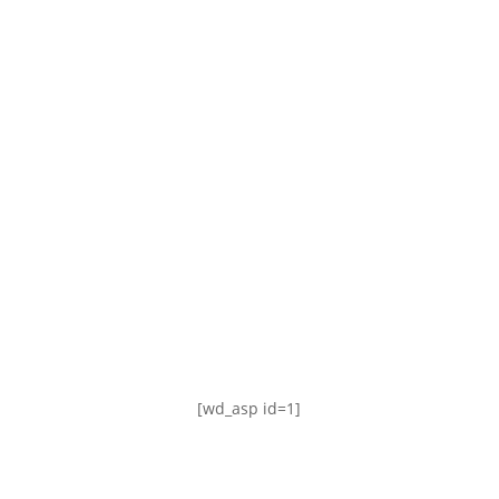
TABLA DE POSICIONES
FIXTURE
#AguanteFemenino
[wd_asp id=1]