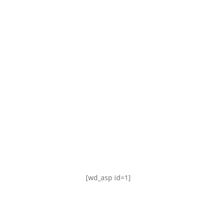
TABLA DE POSICIONES
FIXTURE
#AguanteFemenino
[wd_asp id=1]