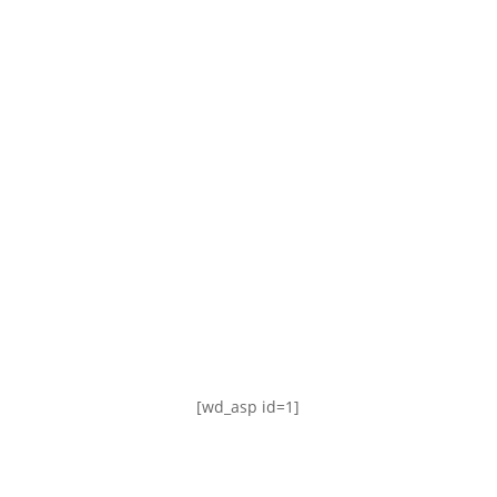
TABLA DE POSICIONES
FIXTURE
#AguanteFemenino
[wd_asp id=1]