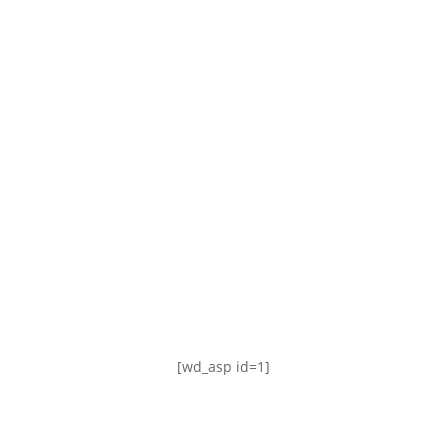
TABLA DE POSICIONES
FIXTURE
#AguanteFemenino
[wd_asp id=1]