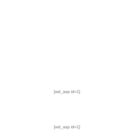
TABLA DE POSICIONES
FIXTURE
#AguanteFemenino
[wd_asp id=1]
[wd_asp id=1]