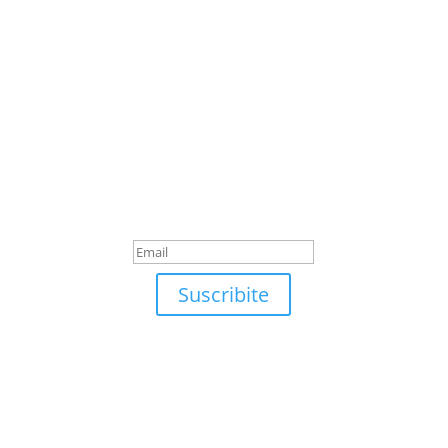
Suscribite
¡Muchas gracias por
suscrirte!
Suscribite