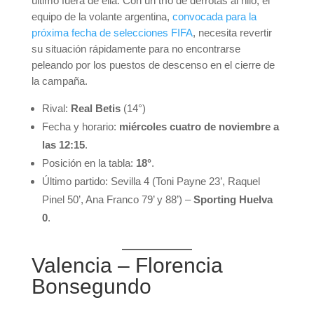
último fuera de ella. Con un trío de derrotas al hilo, el
equipo de la volante argentina,
convocada para la
próxima fecha de selecciones FIFA
, necesita revertir
su situación rápidamente para no encontrarse
peleando por los puestos de descenso en el cierre de
la campaña.
Rival:
Real Betis
(14°)
Fecha y horario:
miércoles cuatro de noviembre a
las 12:15
.
Posición en la tabla:
18°
.
Último partido: Sevilla 4 (Toni Payne 23’, Raquel
Pinel 50’, Ana Franco 79’ y 88’) –
Sporting Huelva
0
.
Valencia – Florencia
Bonsegundo