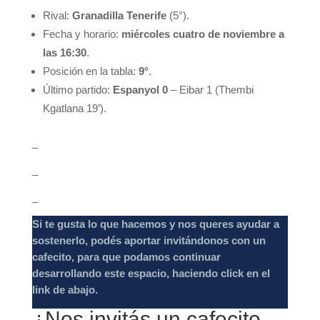
Rival:
Granadilla Tenerife
(5°).
Fecha y horario:
miércoles cuatro de noviembre a
las 16:30
.
Posición en la tabla:
9°
.
Último partido:
Espanyol 0
– Eibar 1 (Thembi
Kgatlana 19’).
_
_
_
Si te gusta lo que hacemos y nos queres ayudar a
sostenerlo, podés aportar invitándonos con un
cafecito, para que podamos continuar
desarrollando este espacio, haciendo click en el
link de abajo.
¿Nos invitás un cafecito