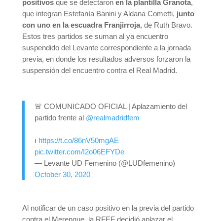
positivos
que se detectaron
en la plantilla Granota
,
que integran Estefanía Banini y Aldana Cometti,
junto
con uno en la escuadra Franjirroja
, de Ruth Bravo.
Estos tres partidos se suman al ya encuentro
suspendido del Levante correspondiente a la jornada
previa, en donde los resultados adversos forzaron la
suspensión del encuentro contra el Real Madrid.
🚨 COMUNICADO OFICIAL | Aplazamiento del
partido frente al
@realmadridfem
ℹ️
https://t.co/86nV50mgAE
pic.twitter.com/I2o06EFYDe
— Levante UD Femenino (@LUDfemenino)
October 30, 2020
Al notificar de un caso positivo en la previa del partido
contra el Merengue, la RFEF decidió aplazar el