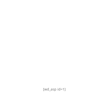
TABLA DE POSICIONES
FIXTURE
#AguanteFemenino
[wd_asp id=1]