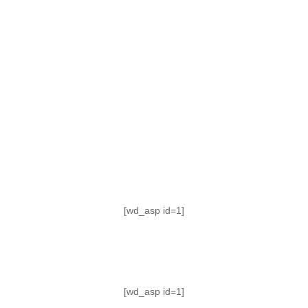
TABLA DE POSICIONES
FIXTURE
#AguanteFemenino
[wd_asp id=1]
[wd_asp id=1]