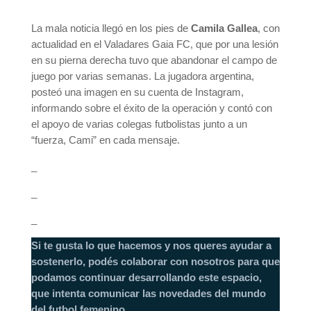
La mala noticia llegó en los pies de
Camila Gallea
, con
actualidad en el Valadares Gaia FC, que por una lesión
en su pierna derecha tuvo que abandonar el campo de
juego por varias semanas. La jugadora argentina,
posteó una imagen en su cuenta de Instagram,
informando sobre el éxito de la operación y contó con
el apoyo de varias colegas futbolistas junto a un
“fuerza, Cami” en cada mensaje.
_
_
_
Si te gusta lo que hacemos y nos queres ayudar a
sostenerlo, podés colaborar con nosotros para que
podamos continuar desarrollando este espacio,
que intenta comunicar las novedades del mundo
del futbol femenino.