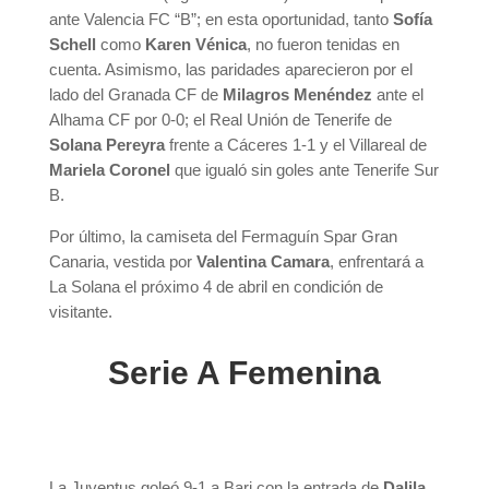
ante Valencia FC “B”; en esta oportunidad, tanto
Sofía
Schell
como
Karen Vénica
, no fueron tenidas en
cuenta. Asimismo, las paridades aparecieron por el
lado del Granada CF de
Milagros Menéndez
ante el
Alhama CF por 0-0; el Real Unión de Tenerife de
Solana Pereyra
frente a Cáceres 1-1 y el Villareal de
Mariela Coronel
que igualó sin goles ante Tenerife Sur
B.
Por último, la camiseta del Fermaguín Spar Gran
Canaria, vestida por
Valentina Camara
, enfrentará a
La Solana el próximo 4 de abril en condición de
visitante.
Serie A Femenina
La Juventus goleó 9-1 a Bari con la entrada de
Dalila