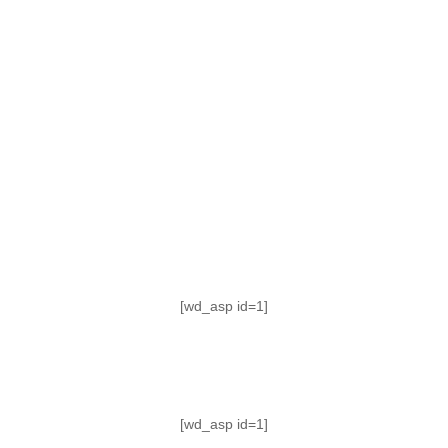
TABLA DE POSICIONES
FIXTURE
#AguanteFemenino
[wd_asp id=1]
[wd_asp id=1]