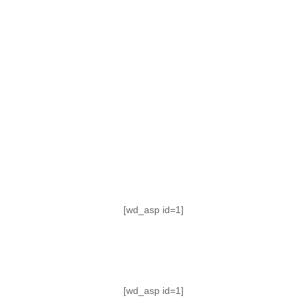
TABLA DE POSICIONES
FIXTURE
#AguanteFemenino
[wd_asp id=1]
[wd_asp id=1]