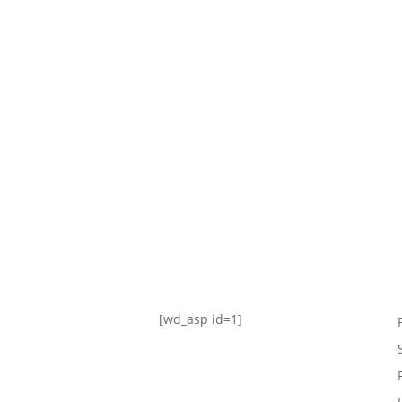
TABLA DE POSICIONES
FIXTURE
#AguanteFemenino
[wd_asp id=1]