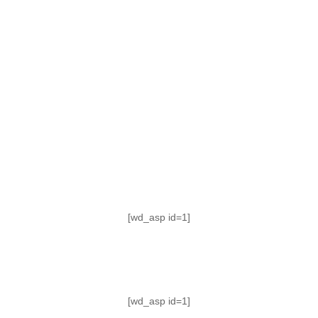
TABLA DE POSICIONES
FIXTURE
#AguanteFemenino
[wd_asp id=1]
[wd_asp id=1]