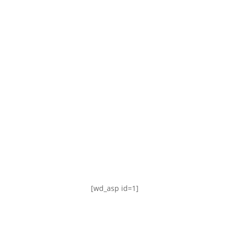
TABLA DE POSICIONES
FIXTURE
#AguanteFemenino
[wd_asp id=1]