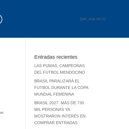
[wd_asp id=1]
Entradas recientes
LAS PUMAS, CAMPEONAS
DEL FÚTBOL MENDOCINO
BRASIL PARALIZARÁ EL
FUTBOL DURANTE LA COPA
MUNDIAL FEMENINA
BRASIL 2027: MÁS DE 730
MIL PERSONAS YA
ue
MOSTRARON INTERÉS EN
COMPRAR ENTRADAS