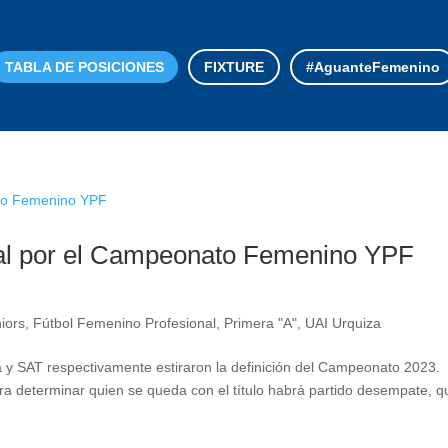
TABLA DE POSICIONES
FIXTURE
#AguanteFemenino
inal por el Campeonato Femenino YPF
iors
,
Fútbol Femenino Profesional
,
Primera "A"
,
UAI Urquiza
a y SAT respectivamente estiraron la definición del Campeonato 2023.
a determinar quien se queda con el título habrá partido desempate, q