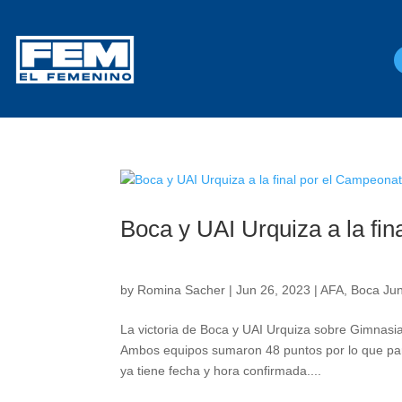
Boca y UAI Urquiza a la f
by
Romina Sacher
|
Jun 26, 2023
|
AFA
,
Boca Jun
La victoria de Boca y UAI Urquiza sobre Gimnasi
Ambos equipos sumaron 48 puntos por lo que par
ya tiene fecha y hora confirmada....