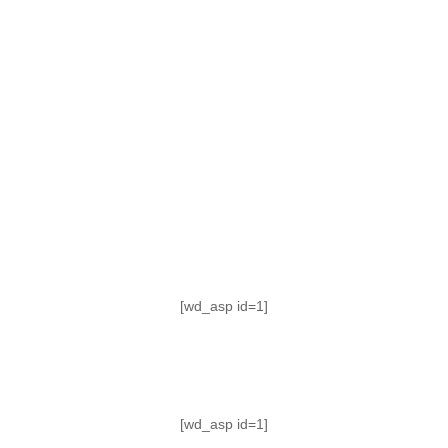
TABLA DE POSICIONES
FIXTURE
#AguanteFemenino
[wd_asp id=1]
[wd_asp id=1]