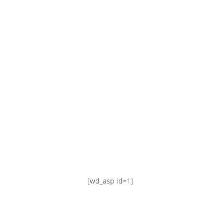
TABLA DE POSICIONES
FIXTURE
#AguanteFemenino
[wd_asp id=1]