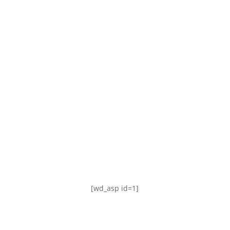
TABLA DE POSICIONES
FIXTURE
#AguanteFemenino
[wd_asp id=1]