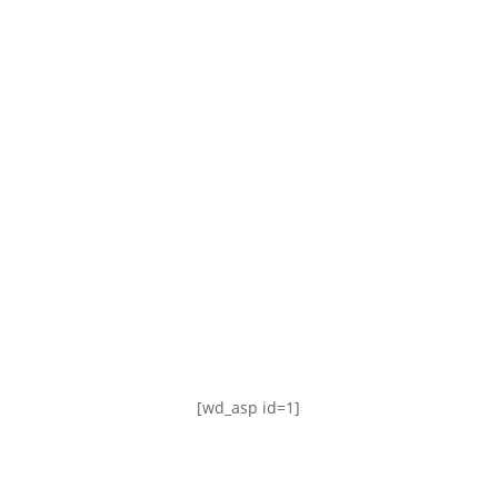
TABLA DE POSICIONES
FIXTURE
#AguanteFemenino
[wd_asp id=1]