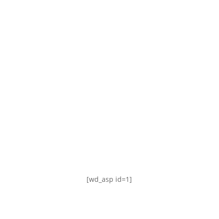
TABLA DE POSICIONES
FIXTURE
#AguanteFemenino
[wd_asp id=1]