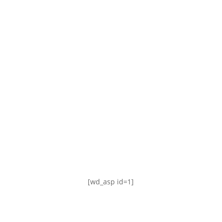
TABLA DE POSICIONES
FIXTURE
#AguanteFemenino
[wd_asp id=1]