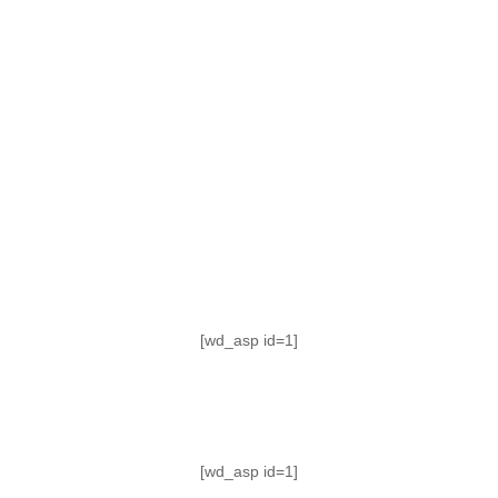
TABLA DE POSICIONES
FIXTURE
#AguanteFemenino
[wd_asp id=1]
[wd_asp id=1]