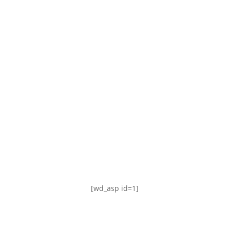
TABLA DE POSICIONES
FIXTURE
#AguanteFemenino
[wd_asp id=1]