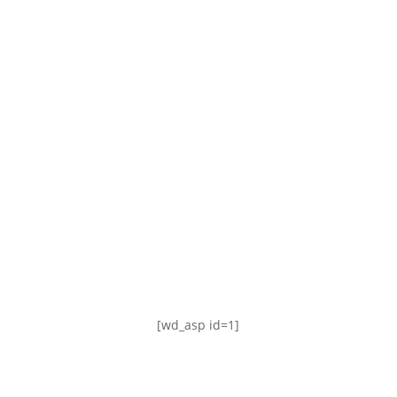
TABLA DE POSICIONES
FIXTURE
#AguanteFemenino
[wd_asp id=1]