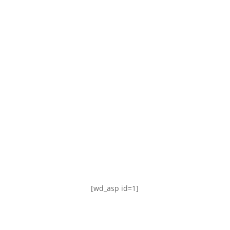
TABLA DE POSICIONES
FIXTURE
#AguanteFemenino
[wd_asp id=1]