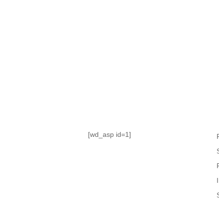
TABLA DE POSICIONES
FIXTURE
#AguanteFemenino
[wd_asp id=1]