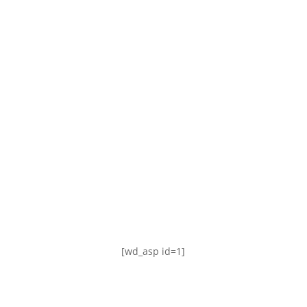
TABLA DE POSICIONES
FIXTURE
#AguanteFemenino
[wd_asp id=1]