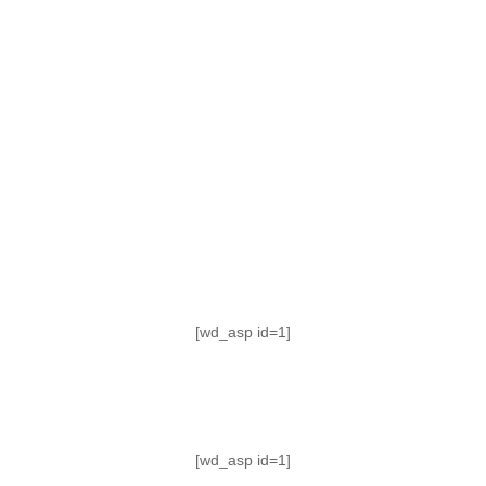
TABLA DE POSICIONES
FIXTURE
#AguanteFemenino
[wd_asp id=1]
[wd_asp id=1]