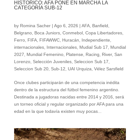
HISTORICO: AFA PONE EN MARCHA LA
CATEGORÍA SUB-12
by
Romina Sacher
|
Ago 6, 2026
|
AFA
,
Banfield
,
Belgrano
,
Boca Juniors
,
Conmebol
,
Copa Libertadores
,
Ferro
,
FIFA
,
FIFAWWC
,
Huracán
,
Independiente
,
internacionales
,
Internacionales
,
Mudial Sub 17
,
Mundial
2027
,
Mundial Femenino
,
Platense
,
Racing
,
River
,
San
Lorenzo
,
Selección Juveniles
,
Seleccion Sub 17
,
Seleccion Sub 20
,
Sub-12
,
UAI Urquiza
,
Vélez Sarsfield
Once clubes participarán de una competencia inédita
dentro de la estructura del fútbol femenino argentino.
Destinada a jugadoras nacidas entre 2014 y 2016, será
un torneo oficial y regular organizado por AFA para una
edad en la que todavía existen muy pocas...