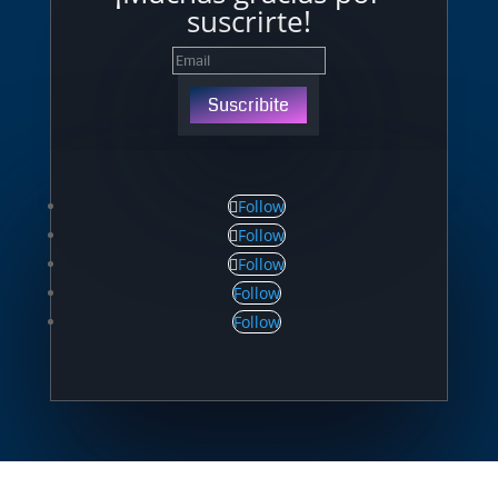
suscrirte!
Suscribite
Follow
Follow
Follow
Follow
Follow