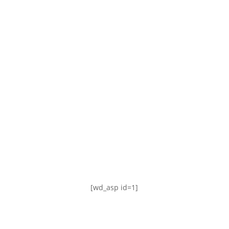
TABLA DE POSICIONES
FIXTURE
#AguanteFemenino
[wd_asp id=1]