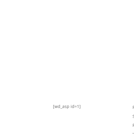
TABLA DE POSICIONES
FIXTURE
#AguanteFemenino
[wd_asp id=1]