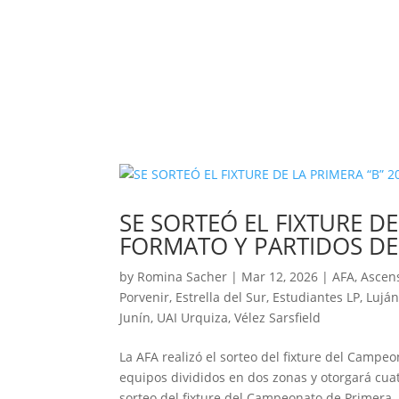
SE SORTEÓ EL FIXTURE DE
FORMATO Y PARTIDOS DE
by
Romina Sacher
|
Mar 12, 2026
|
AFA
,
Ascen
Porvenir
,
Estrella del Sur
,
Estudiantes LP
,
Lujá
Junín
,
UAI Urquiza
,
Vélez Sarsfield
La AFA realizó el sorteo del fixture del Camp
equipos divididos en dos zonas y otorgará cuat
sorteo del fixture del Campeonato de Primera..